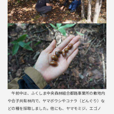
午前中は、ふくしま中央森林組合都路事業所の敷地内
や合子共有林内で、ヤマボウシやコナラ（どんぐり）な
どの種を採取しました。他にも、ヤマモミジ、エゴノ