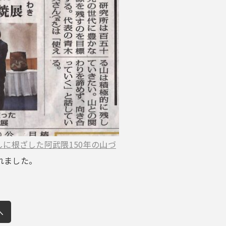
しに根ざした阿武隈150年の山づ
れました。
へ